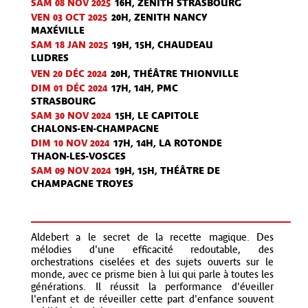
SAM 08 NOV
2025
16H, ZENITH STRASBOURG
VEN 03 OCT
2025
20H, ZENITH NANCY
MAXÉVILLE
SAM 18 JAN
2025
19H, 15H, CHAUDEAU
LUDRES
VEN 20 DÉC
2024
20H, THÉÂTRE THIONVILLE
DIM 01 DÉC
2024
17H, 14H, PMC
STRASBOURG
SAM 30 NOV
2024
15H, LE CAPITOLE
CHALONS-EN-CHAMPAGNE
DIM 10 NOV
2024
17H, 14H, LA ROTONDE
THAON-LES-VOSGES
SAM 09 NOV
2024
19H, 15H, THÉÂTRE DE
CHAMPAGNE TROYES
Aldebert a le secret de la recette magique. Des
mélodies d'une efficacité redoutable, des
orchestrations ciselées et des sujets ouverts sur le
monde, avec ce prisme bien à lui qui parle à toutes les
générations. Il réussit la performance d'éveiller
l'enfant et de réveiller cette part d'enfance souvent