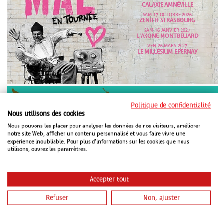
GALAXIE AMNÉVILLE
SAM 17 OCTOBRE 2026
ZENITH STRASBOURG
SAM 16 JANVIER 2027
L'AXONE MONTBÉLIARD
VEN 26 MARS 2027
LE MILLESIUM EPERNAY
Politique de confidentialité
Nous utilisons des cookies
Nous pouvons les placer pour analyser les données de nos visiteurs, améliorer
VEN 16 OCTOBRE 2026
PMC STRASBOURG
notre site Web, afficher un contenu personnalisé et vous faire vivre une
expérience inoubliable. Pour plus d'informations sur les cookies que nous
VEN 15 JANVIER 2027
CHAUDEAU LUDRES
utilisons, ouvrez les paramètres.
SAM 16 JANVIER 2027
METZ CONGRÈS ROBERT SCHUMAN
METZ
Accepter tout
Refuser
Non, ajuster